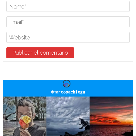
@
marcopachiega