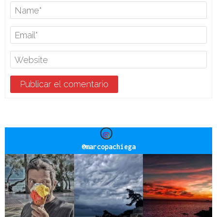
@
marcopachiega