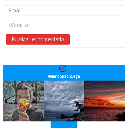
@
marcopachiega