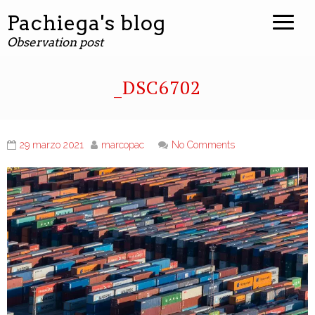
Pachiega's blog
Observation post
_DSC6702
29 marzo 2021
marcopac
No Comments