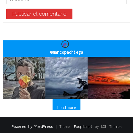
@
marcopachiega
Load more
Powered by WordPress
|
Theme:
Exoplanet
by UXL Themes