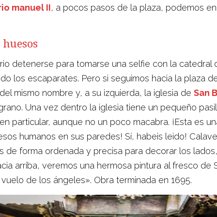
rio manuel II
, a pocos pasos de la plaza, podemos enc
s huesos
ario detenerse para tomarse una selfie con la catedral 
do los escaparates. Pero si seguimos hacia la plaza d
del mismo nombre y, a su izquierda, la iglesia de
San B
rano. Una vez dentro la iglesia tiene un pequeño pasi
en particular, aunque no un poco macabra. ¡Esta es un
sos humanos en sus paredes! Sí, habeis leido! Calaver
s de forma ordenada y precisa para decorar los lados
acia arriba, veremos una hermosa pintura al fresco de 
l vuelo de los ángeles». Obra terminada en 1695.