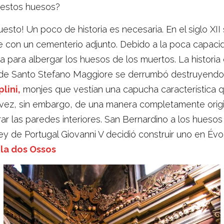
 estos huesos?
sto! Un poco de historia es necesaria. En el siglo XII
te con un cementerio adjunto. Debido a la poca capacid
lla para albergar los huesos de los muertos. La historia
 de Santo Stefano Maggiore se derrumbó destruyendo l
lini,
monjes que vestían una capucha característica qu
a vez, sin embargo, de una manera completamente origin
r las paredes interiores. San Bernardino a los huesos
rey de Portugal Giovanni V decidió construir uno en Év
la dos Ossos