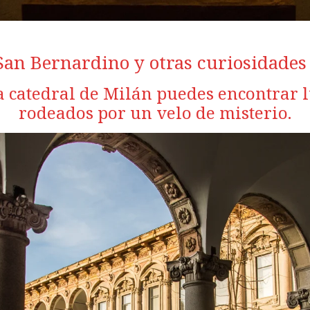
San Bernardino y otras curiosidades
a catedral de Milán puedes encontrar 
rodeados por un velo de misterio.