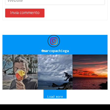
@
marcopachiega
Load more