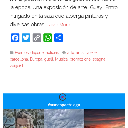
la epoca. Una exposición de arte! Guay! Entro
intrigado en la sala que alberga pinturas y
diversas obras…
Read More
Facebook
Twitter
Copy
WhatsApp
Compartir
Link
Eventos, deporte, noticias
arte
,
artisti
,
atelier
,
barcellona
,
Europa
,
guell
,
Musica
,
promozione
,
spagna
,
zeigeist
@
marcopachiega