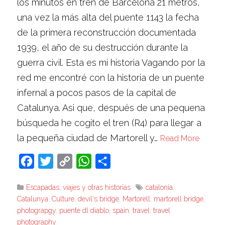
los minutos en tren de Barcelona 21 metros,
una vez la más alta del puente 1143 la fecha
de la primera reconstrucción documentada
1939, el año de su destrucción durante la
guerra civil. Esta es mi historia Vagando por la
red me encontré con la historia de un puente
infernal a pocos pasos de la capital de
Catalunya. Asi que, después de una pequena
búsqueda he cogito el tren (R4) para llegar a
la pequeña ciudad de Martorell y…
Read More
Facebook
Twitter
Copy
WhatsApp
Compartir
Link
Escapadas, viajes y otras historias
catalonia
,
Catalunya
,
Culture
,
devil's bridge
,
Martorell
,
martorell bridge
,
photograpgy
,
puente dl diablo
,
spain
,
travel
,
travel
photography