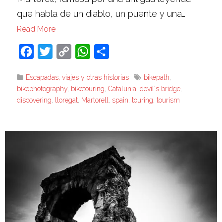
que habla de un diablo, un puente y una…
Read More
Facebook
Twitter
Copy
WhatsApp
Compartir
Link
Escapadas, viajes y otras historias
bikepath
,
bikephotography
,
biketouring
,
Catalunia
,
devil's bridge
,
discovering
,
lloregat
,
Martorell
,
spain
,
touring
,
tourism