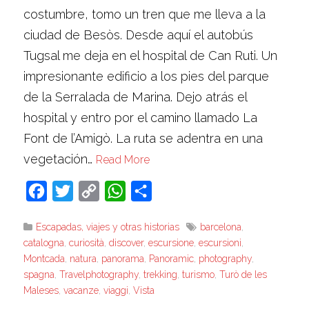
costumbre, tomo un tren que me lleva a la
ciudad de Besòs. Desde aquí el autobús
Tugsal me deja en el hospital de Can Ruti. Un
impresionante edificio a los pies del parque
de la Serralada de Marina. Dejo atrás el
hospital y entro por el camino llamado La
Font de l’Amigò. La ruta se adentra en una
vegetación…
Read More
Facebook
Twitter
Copy
WhatsApp
Compartir
Link
Escapadas, viajes y otras historias
barcelona
,
catalogna
,
curiosità
,
discover
,
escursione
,
escursioni
,
Montcada
,
natura
,
panorama
,
Panoramic
,
photography
,
spagna
,
Travelphotography
,
trekking
,
turismo
,
Turò de les
Maleses
,
vacanze
,
viaggi
,
Vista