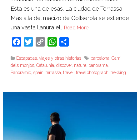
Esta es una de esas. La ciudad de Terrassa
Más allá del macizo de Collserola se extiende
una vasta llanura el…
Read More
Facebook
Twitter
Copy
WhatsApp
Compartir
Link
Escapadas, viajes y otras historias
barcelona
,
Camì
dels monjos
,
Catalunia
,
discover
,
nature
,
panorama
,
Panoramic
,
spain
,
terrassa
,
travel
,
travelphotograph
,
trekking