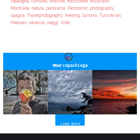
catalogna
,
curiosità
,
discover
,
escursione
,
escursioni
,
Montcada
,
natura
,
panorama
,
Panoramic
,
photography
,
spagna
,
Travelphotography
,
trekking
,
turismo
,
Turò de les
Maleses
,
vacanze
,
viaggi
,
Vista
@
marcopachiega
Load more