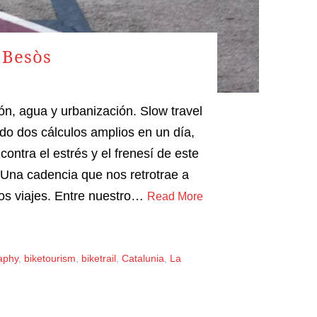
 Besòs
ón, agua y urbanización. Slow travel
do dos cálculos amplios en un día,
ntra el estrés y el frenesí de este
 Una cadencia que nos retrotrae a
gos viajes. Entre nuestro…
Read More
aphy
,
biketourism
,
biketrail
,
Catalunia
,
La