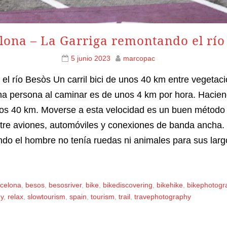
lona – La Garriga remontando el río
5 junio 2023
marcopac
l río Besòs Un carril bici de unos 40 km entre vegetaci
una persona al caminar es de unos 4 km por hora. Hacien
os 40 km. Moverse a esta velocidad es un buen método co
ntre aviones, automóviles y conexiones de banda ancha.
ando el hombre no tenía ruedas ni animales para sus lar
celona
,
besos
,
besosriver
,
bike
,
bikediscovering
,
bikehike
,
bikephotogr
y
,
relax
,
slowtourism
,
spain
,
tourism
,
trail
,
travephotography