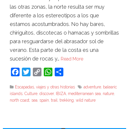
las otras zonas, la norte resulta ser muy
diferente a los estereotipos a los que
estamos acostumbrados. No hay bares,
chiriguitos, discotecas o hamacas y sombrillas
para resguardarse del abrasador sol de
verano. Esta parte de la costa es una
sucesión de rocas y…
Read More
Facebook
Twitter
Copy
WhatsApp
Compartir
Link
Escapadas, viajes y otras historias
adventure
,
balearic
islands
,
Culture
,
discover
,
IBIZA
,
mediterranean sea
,
nature
,
north coast
,
sea
,
spain
,
trail
,
trekking
,
wild nature