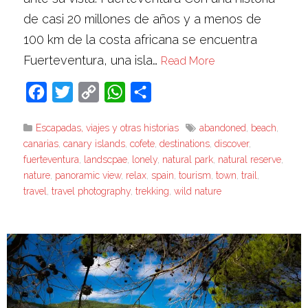
de casi 20 millones de años y a menos de
100 km de la costa africana se encuentra
Fuerteventura, una isla…
Read More
Facebook
Twitter
Copy
WhatsApp
Compartir
Link
Escapadas, viajes y otras historias
abandoned
,
beach
,
canarias
,
canary islands
,
cofete
,
destinations
,
discover
,
fuerteventura
,
landscpae
,
lonely
,
natural park
,
natural reserve
,
nature
,
panoramic view
,
relax
,
spain
,
tourism
,
town
,
trail
,
travel
,
travel photography
,
trekking
,
wild nature