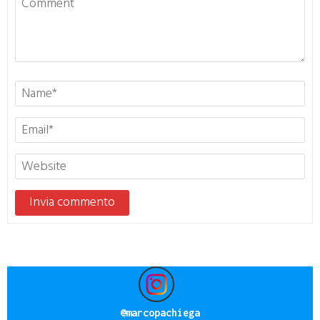
@
marcopachiega