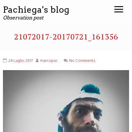
contenuto
Pachiega's blog
Observation post
21072017-20170721_161356
24 Luglio 2017
marcopac
No Comments