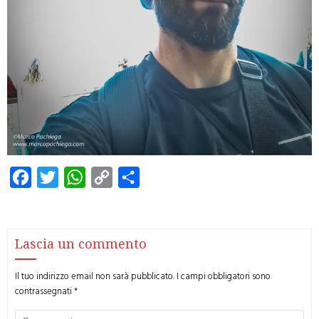
Facebook
Twitter
WhatsApp
Copy
Condividi
Link
Lascia un commento
Il tuo indirizzo email non sarà pubblicato.
I campi obbligatori sono
contrassegnati
*