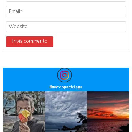
@
marcopachiega