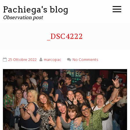
contenuto
Pachiega's blog
Observation post
_DSC4222
25 Ottobre 2022
marcopac
No Comments