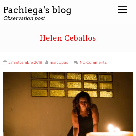
contenuto
Pachiega's blog
Observation post
Helen Ceballos
27 Settembre 2018
marcopac
No Comments