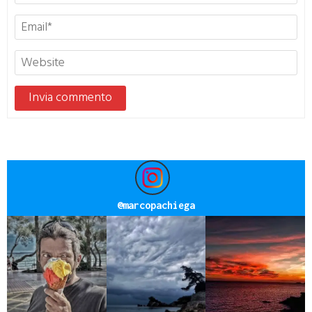
@
marcopachiega