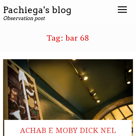
contenuto
Pachiega's blog
Observation post
Tag:
bar 68
ACHAB E MOBY DICK NEL