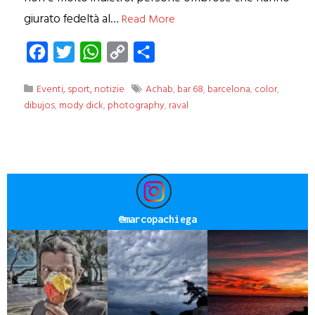
giurato fedeltà al…
Read More
Facebook
Twitter
WhatsApp
Copy
Condividi
Link
Eventi, sport, notizie
Achab
,
bar 68
,
barcelona
,
color
,
dibujos
,
mody dick
,
photography
,
raval
@
marcopachiega