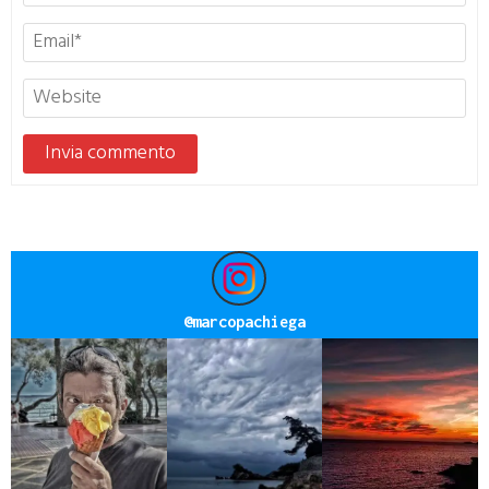
@
marcopachiega