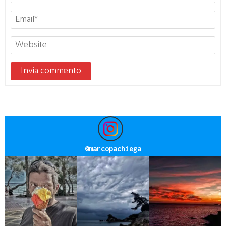
@
marcopachiega