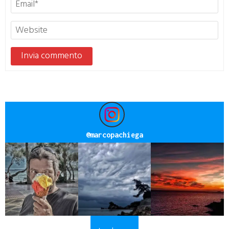
@
marcopachiega