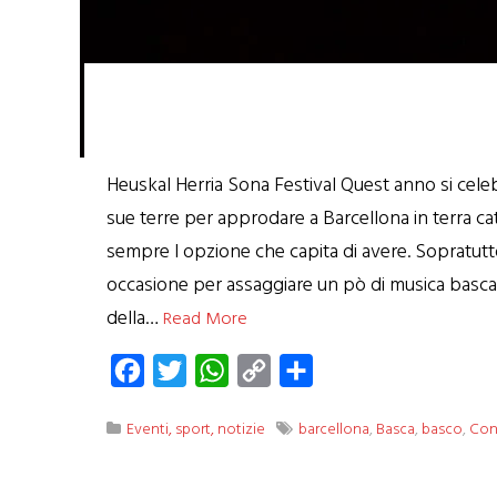
Heuskal Herria Sona Festival Quest anno si celebr
sue terre per approdare a Barcellona in terra cat
sempre l opzione che capita di avere. Sopratutto
occasione per assaggiare un pò di musica basca qu
della…
Read More
Facebook
Twitter
WhatsApp
Copy
Condividi
Link
Eventi, sport, notizie
barcellona
,
Basca
,
basco
,
Con