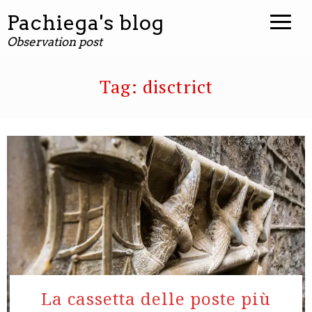
contenuto
Pachiega's blog
Observation post
Tag:
disctrict
La cassetta delle poste più