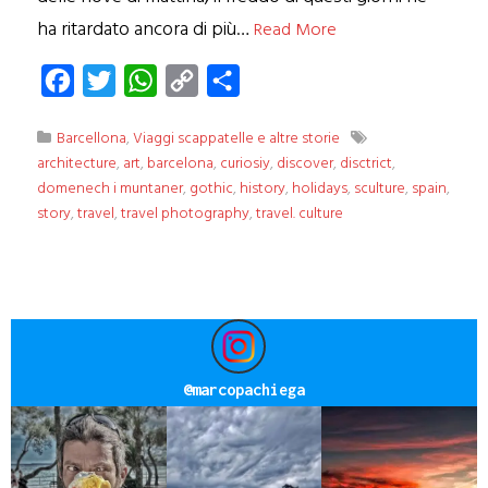
ha ritardato ancora di più…
Read More
Facebook
Twitter
WhatsApp
Copy
Condividi
Link
Barcellona
,
Viaggi scappatelle e altre storie
architecture
,
art
,
barcelona
,
curiosiy
,
discover
,
disctrict
,
domenech i muntaner
,
gothic
,
history
,
holidays
,
sculture
,
spain
,
story
,
travel
,
travel photography
,
travel. culture
@
marcopachiega