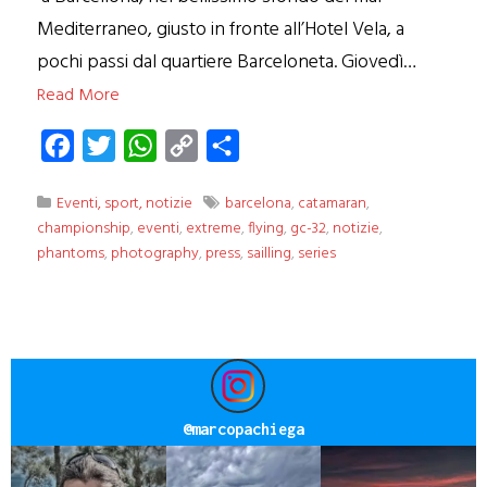
Mediterraneo, giusto in fronte all’Hotel Vela, a
pochi passi dal quartiere Barceloneta. Giovedì…
Read More
Facebook
Twitter
WhatsApp
Copy
Condividi
Link
Eventi, sport, notizie
barcelona
,
catamaran
,
championship
,
eventi
,
extreme
,
flying
,
gc-32
,
notizie
,
phantoms
,
photography
,
press
,
sailling
,
series
@
marcopachiega