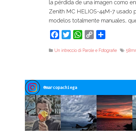
la pérdida de una imagen como en l
Zenith MC HELIOS-44M-7 usado para
modelos totalmente manuales, qu
Facebook
Twitter
WhatsApp
Copy
Share
Link
Un intreccio di Parole e Fotografie
58m
@
marcopachiega