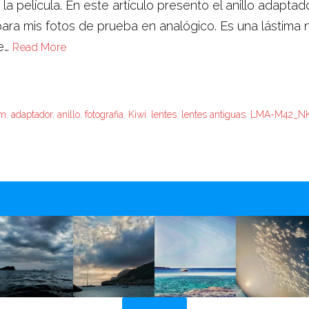
a película. En este artículo presento el anillo adapta
 mis fotos de prueba en analógico. Es una lástima no 
e…
Read More
m
,
adaptador
,
anillo
,
fotografia
,
Kiwi
,
lentes
,
lentes antiguas
,
LMA-M42_N