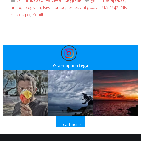
Un intreccio di Parole e Fotografie
58mm
,
adaptador
,
anillo
,
fotografia
,
Kiwi
,
lentes
,
lentes antiguas
,
LMA-M42_NK
,
mi equipo
,
Zenith
@
marcopachiega
Load more