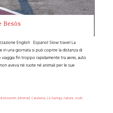
e Besòs
nizzazione English Espanol Slow travel La
 in una giornata si può coprire la distanza di
 viaggia fin troppo rapidamente tra aerei, auto
non aveva né ruote né animali per le sue
iketourism
,
biketrail
,
Catalunia
,
La Garriga
,
nature
,
noAI
,