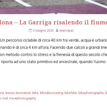
lona – La Garriga risalendo il fium
5 Giugno 2023
marcopac
s Un percorso ciclabile di circa 40 km tra verde, acqua e urba
do è di circa 4 km all’ora. Facendo due calcoli a grandi linee
on metodo contro lo stress e la frenesia di questo secolo che
 riporta ad uno stato primitivo ed ancestrale, quando l’uomo 
ona
,
besos
,
besosriver
,
bike
,
bikediscovering
,
bikehike
,
bikephotography
,
b
m
,
trail
,
travephotography