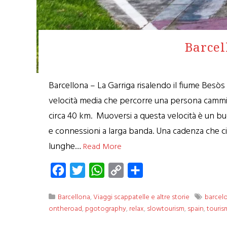
Barcel
Barcellona – La Garriga risalendo il fiume Besò
velocità media che percorre una persona camminan
circa 40 km. Muoversi a questa velocità è un bu
e connessioni a larga banda. Una cadenza che ci
lunghe…
Read More
Facebook
Twitter
WhatsApp
Copy
Condividi
Link
Barcellona
,
Viaggi scappatelle e altre storie
barcel
ontheroad
,
pgotography
,
relax
,
slowtourism
,
spain
,
touris