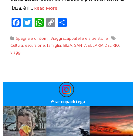
Ibiza, è il…
Read More
Facebook
Twitter
WhatsApp
Copy
Condividi
Link
Spagna e dintorni
,
Viaggi scappatelle e altre storie
Cultura
,
escursione
,
famiglia
,
IBIZA
,
SANTA EULARIA DEL RIO
,
viaggi
@
marcopachiega