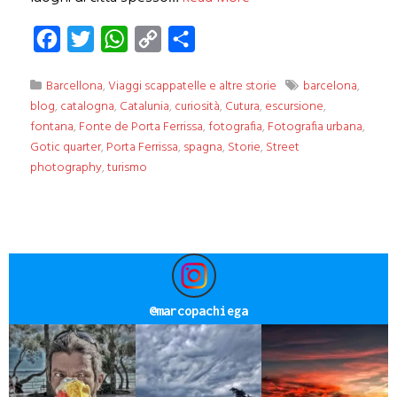
Facebook
Twitter
WhatsApp
Copy
Condividi
Link
Barcellona
,
Viaggi scappatelle e altre storie
barcelona
,
blog
,
catalogna
,
Catalunia
,
curiosità
,
Cutura
,
escursione
,
fontana
,
Fonte de Porta Ferrissa
,
fotografia
,
Fotografia urbana
,
Gotic quarter
,
Porta Ferrissa
,
spagna
,
Storie
,
Street
photography
,
turismo
@
marcopachiega