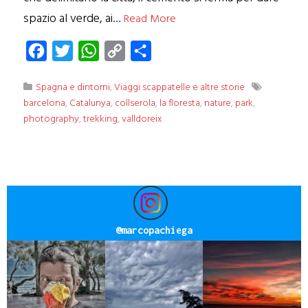
spazio al verde, ai…
Read More
Facebook
Twitter
WhatsApp
Copy
Condividi
Link
Spagna e dintorni
,
Viaggi scappatelle e altre storie
barcelona
,
Catalunya
,
collserola
,
la floresta
,
nature
,
park
,
photography
,
trekking
,
valldoreix
@
marcopachiega