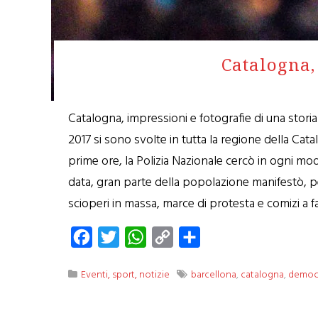
Catalogna,
Catalogna, impressioni e fotografie di una stori
2017 si sono svolte in tutta la regione della Ca
prime ore, la Polizia Nazionale cercò in ogni modo
data, gran parte della popolazione manifestò, per
scioperi in massa, marce di protesta e comizi a 
Facebook
Twitter
WhatsApp
Copy
Condividi
Link
Eventi, sport, notizie
barcellona
,
catalogna
,
democ