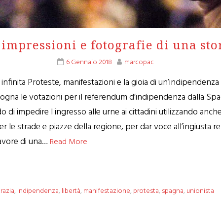
 impressioni e fotografie di una stor
6 Gennaio 2018
marcopac
a infinita Proteste, manifestazioni e la gioia di un’indipende
talogna le votazioni per il referendum d’indipendenza dalla Sp
 di impedire l ingresso alle urne ai cittadini utilizzando anche 
 le strade e piazze della regione, per dar voce all’ingiusta r
favore di una…
Read More
razia
,
indipendenza
,
libertà
,
manifestazione
,
protesta
,
spagna
,
unionista