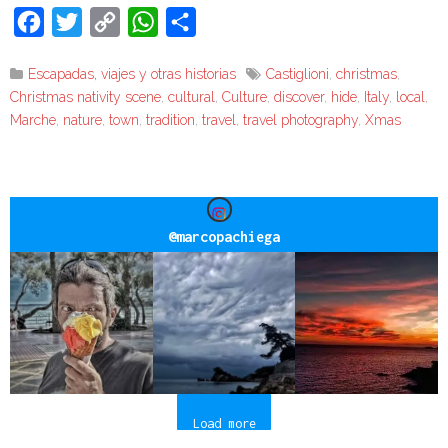
Facebook
Twitter
Copy
WhatsApp
Compartir
Link
Escapadas, viajes y otras historias
Castiglioni
,
christmas
,
Christmas nativity scene
,
cultural
,
Culture
,
discover
,
hide
,
Italy
,
local
,
Marche
,
nature
,
town
,
tradition
,
travel
,
travel photography
,
Xmas
@
marcopachiega
Load more