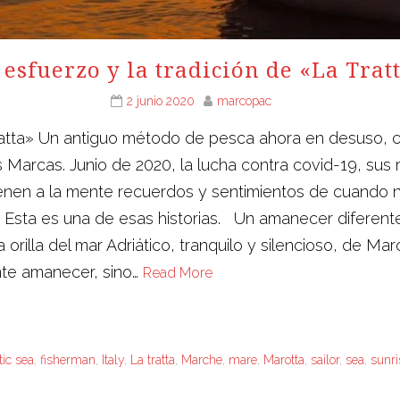
 esfuerzo y la tradición de «La Trat
2 junio 2020
marcopac
 Tratta» Un antiguo método de pesca ahora en desuso, c
rcas. Junio ​​de 2020, la lucha contra covid-19, sus r
ienen a la mente recuerdos y sentimientos de cuando n
. Esta es una de esas historias. Un amanecer diferent
 orilla del mar Adriático, tranquilo y silencioso, de M
nte amanecer, sino…
Read More
tic sea
,
fisherman
,
Italy
,
La tratta
,
Marche
,
mare
,
Marotta
,
sailor
,
sea
,
sunri