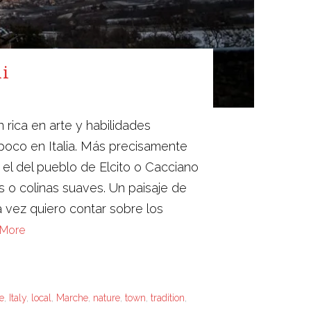
ni
rica en arte y habilidades
poco en Italia. Más precisamente
 el del pueblo de Elcito o Cacciano
 o colinas suaves. Un paisaje de
 vez quiero contar sobre los
 More
e
,
Italy
,
local
,
Marche
,
nature
,
town
,
tradition
,