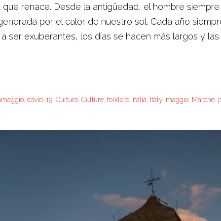
za que renace. Desde la antigüedad, el hombre siempre
a generada por el calor de nuestro sol. Cada año siem
n a ser exuberantes, los días se hacen más largos y l
amaggio
,
covid-19
,
Cultura
,
Culture
,
folklore
,
italia
,
Italy
,
maggio
,
Marche
,
p