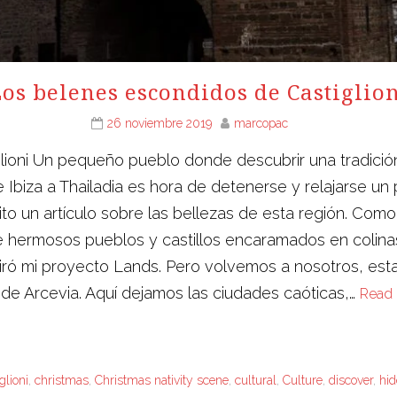
os belenes escondidos de Castiglio
26 noviembre 2019
marcopac
ioni Un pequeño pueblo donde descubrir una tradición 
Ibiza a Thailadia es hora de detenerse y relajarse un 
ito un artículo sobre las bellezas de esta región. Como
e hermosos pueblos y castillos encaramados en colinas
ó mi proyecto Lands. Pero volvemos a nosotros, esta
 de Arcevia. Aquí dejamos las ciudades caóticas,…
Read
glioni
,
christmas
,
Christmas nativity scene
,
cultural
,
Culture
,
discover
,
hid