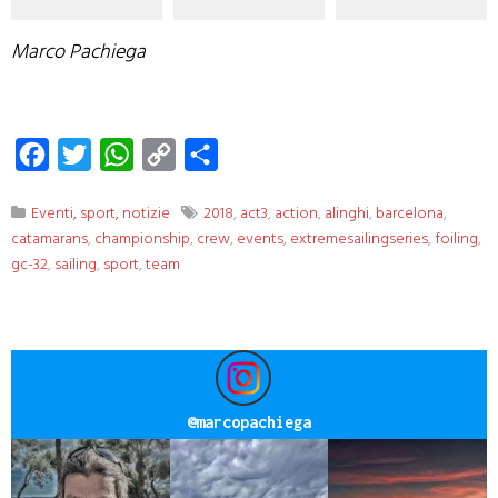
Marco Pachiega
Facebook
Twitter
WhatsApp
Copy
Condividi
Link
Eventi, sport, notizie
2018
,
act3
,
action
,
alinghi
,
barcelona
,
catamarans
,
championship
,
crew
,
events
,
extremesailingseries
,
foiling
,
gc-32
,
sailing
,
sport
,
team
@
marcopachiega