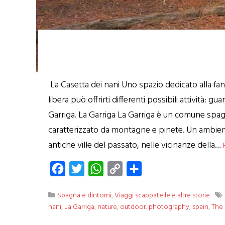
La Casetta dei nani Uno spazio dedicato alla fan
libera può offrirti differenti possibili attività:
Garriga. La Garriga La Garriga è un comune spagn
caratterizzato da montagne e pinete. Un ambiente 
antiche ville del passato, nelle vicinanze della…
Facebook
Twitter
WhatsApp
Copy
Condividi
Link
Spagna e dintorni
,
Viaggi scappatelle e altre storie
nani
,
La Garriga
,
nature
,
outdoor
,
photography
,
spain
,
The