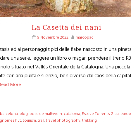
La Casetta dei nani
9 Novembre 2022
marcopac
tasia ed ai personaggi tipici delle fiabe nascosto in una pin
 guardare una serie, leggere un libro o magari prendere il treno 
olo situato nel Vallès Orientale della Catalogna. Una piccola 
con aria pulita e silenzio, ben diverso dal caos della capitale
Read More
barcelona
,
blog
,
bosc de malhivern
,
catalonia
,
Esteve Torrents Grau
,
euro
 gnomes hut
,
tourism
,
trail
,
travel photography
,
trekking