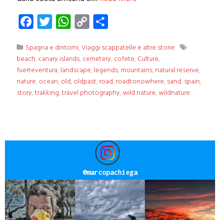
Facebook
Twitter
WhatsApp
Copy
Condividi
Link
Spagna e dintorni
,
Viaggi scappatelle e altre storie
beach
,
canary islands
,
cemetery
,
cofete
,
Culture
,
fuerteventura
,
landscape
,
legends
,
mountains
,
natural reserve
,
nature
,
ocean
,
old
,
oldpast
,
road
,
roadtonowhere
,
sand
,
spain
,
story
,
trakking
,
travel photography
,
wild nature
,
wildnature
@
marcopachiega