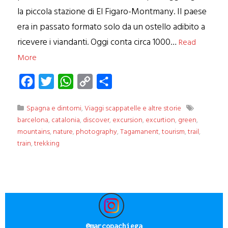
la piccola stazione di El Figaro-Montmany. Il paese
era in passato formato solo da un ostello adibito a
ricevere i viandanti. Oggi conta circa 1000…
Read
More
Facebook
Twitter
WhatsApp
Copy
Condividi
Link
Spagna e dintorni
,
Viaggi scappatelle e altre storie
barcelona
,
catalonia
,
discover
,
excursion
,
excurtion
,
green
,
mountains
,
nature
,
photography
,
Tagamanent
,
tourism
,
trail
,
train
,
trekking
@
marcopachiega