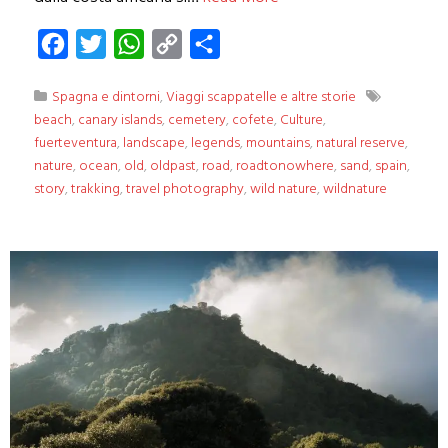
Facebook
Twitter
WhatsApp
Copy
Condividi
Link
Spagna e dintorni
,
Viaggi scappatelle e altre storie
beach
,
canary islands
,
cemetery
,
cofete
,
Culture
,
fuerteventura
,
landscape
,
legends
,
mountains
,
natural reserve
,
nature
,
ocean
,
old
,
oldpast
,
road
,
roadtonowhere
,
sand
,
spain
,
story
,
trakking
,
travel photography
,
wild nature
,
wildnature