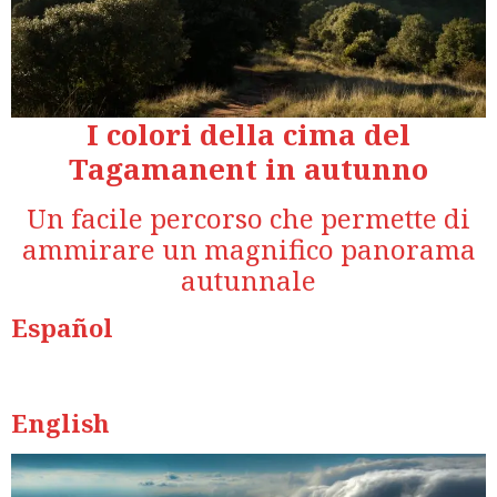
I colori della cima del
Tagamanent in autunno
Un facile percorso che permette di
ammirare un magnifico panorama
autunnale
Español
English