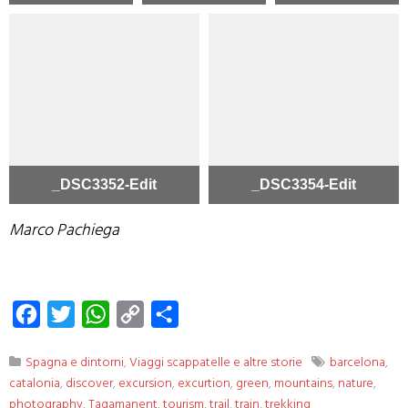
_DSC3352-Edit
_DSC3354-Edit
Marco Pachiega
Facebook
Twitter
WhatsApp
Copy
Condividi
Link
Spagna e dintorni
,
Viaggi scappatelle e altre storie
barcelona
,
catalonia
,
discover
,
excursion
,
excurtion
,
green
,
mountains
,
nature
,
photography
,
Tagamanent
,
tourism
,
trail
,
train
,
trekking