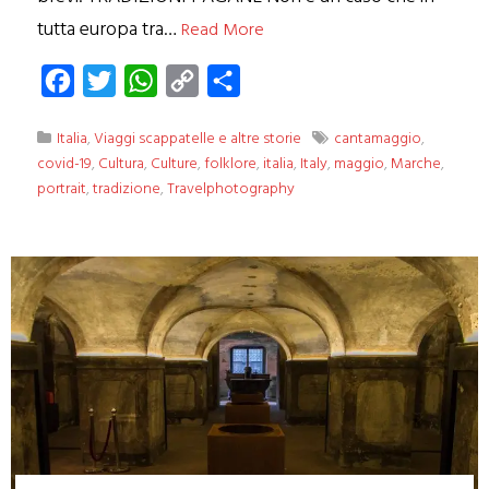
tutta europa tra…
Read More
Facebook
Twitter
WhatsApp
Copy
Condividi
Link
Italia
,
Viaggi scappatelle e altre storie
cantamaggio
,
covid-19
,
Cultura
,
Culture
,
folklore
,
italia
,
Italy
,
maggio
,
Marche
,
portrait
,
tradizione
,
Travelphotography