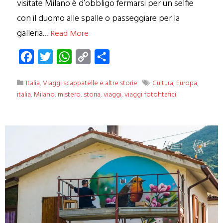
visitate Milano è d’obbligo fermarsi per un selfie
con il duomo alle spalle o passeggiare per la
galleria…
Read More
Facebook
Twitter
WhatsApp
Copy
Condividi
Link
Italia
,
Viaggi scappatelle e altre storie
Cultura
,
Europa
,
italia
,
Milano
,
mistero
,
storia
,
viaggi
,
viaggi fotohtafici