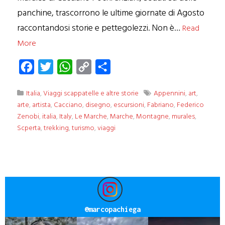
panchine, trascorrono le ultime giornate di Agosto
raccontandosi storie e pettegolezzi. Non è…
Read
More
Facebook
Twitter
WhatsApp
Copy
Condividi
Link
Italia
,
Viaggi scappatelle e altre storie
Appennini
,
art
,
arte
,
artista
,
Cacciano
,
disegno
,
escursioni
,
Fabriano
,
Federico
Zenobi
,
italia
,
Italy
,
Le Marche
,
Marche
,
Montagne
,
murales
,
Scperta
,
trekking
,
turismo
,
viaggi
@
marcopachiega