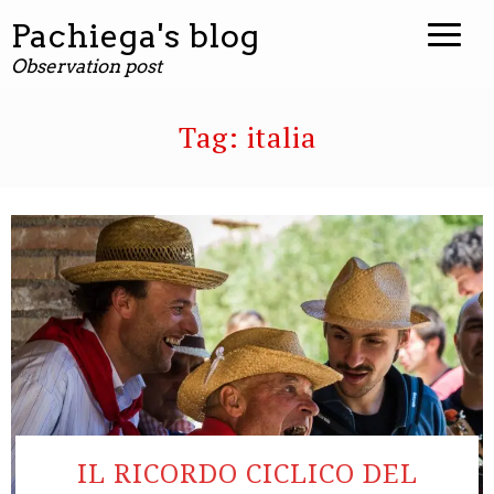
contenuto
Pachiega's blog
Observation post
Tag:
italia
IL RICORDO CICLICO DEL